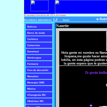
El servidor funciona de 10 a 24 horas
e-fue
1
,
2
Servidores alternativos
Inicio
Nanette
Noticias
Bares de moda
Cartelera
Comercios
Donwload
Hola gente mi nombre es Nane
hispana,me gusta hacer ami
Horóscopos
lokilla, en esta página podras
la gente espero que te gusten
Farmacia
Foro de discusión
Te gusta bailar
Manuales
Mensajes SMS
Música
#Fuengirola IRC
#Boliches IRC