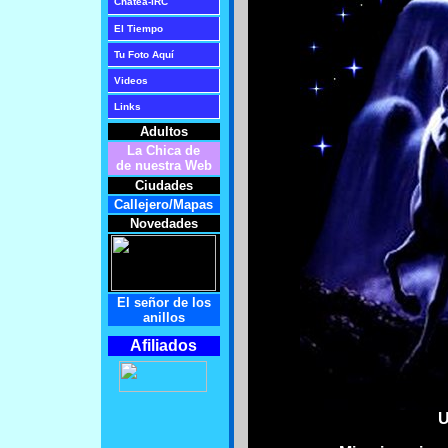
Chatea-IRC
El Tiempo
Tu Foto Aqu
í
Videos
Links
Adultos
La Chica de
de nuestra Web
Ciudades
Callejero/Mapas
Novedades
El señor de los
anillos
Afiliados
U