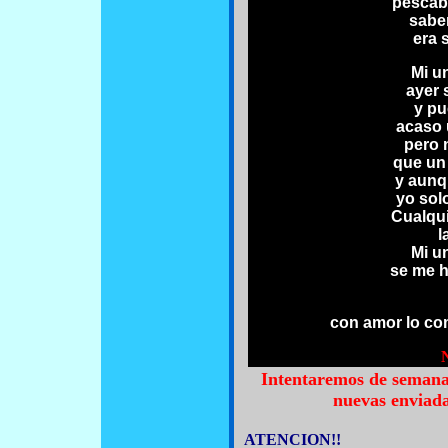
pescab
saber
era 
Mi u
ayer 
y pu
acaso 
pero 
que un 
y aunq
yo sol
Cualqui
l
Mi u
se me h
con amor lo co
N
Intentaremos de semana
nuevas enviada
ATENCION!!