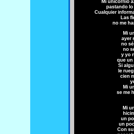
Mi unicornio a
pastando lo 
Cualquier informa
Las f
no me han
Mi u
ayer 
no sé
no sé
y yo 
que un 
Si algu
le rue
cien m
y
Mi u
se me h
Mi u
hici
un po
un poc
Con su 