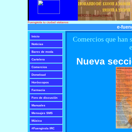
Fuengirola tu ciudad visitanos
e-fuen
I
nicio
Comercios que han so
Noticias
Bares de moda
Nueva secció
Cartelera
Comercios
Donwload
Horóscopos
Farmacia
Foro de discusión
Manuales
Mensajes SMS
Música
#Fuengirola IRC