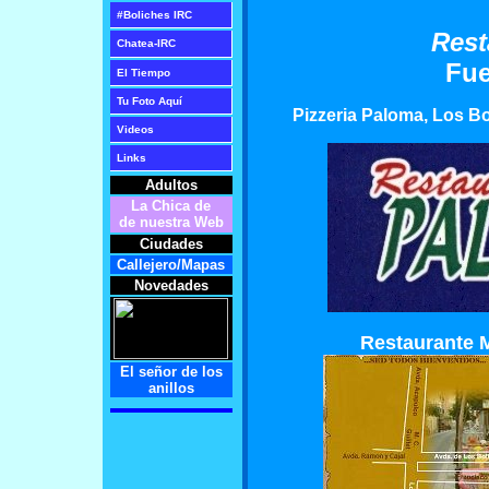
#Boliches IRC
Rest
Chatea-IRC
Fue
El Tiempo
Tu Foto Aqu
í
Pizzeria Paloma, Los Bo
Videos
Links
Adultos
La Chica de
de nuestra Web
Ciudades
Callejero/Mapas
Novedades
Restaurante 
El señor de los
anillos