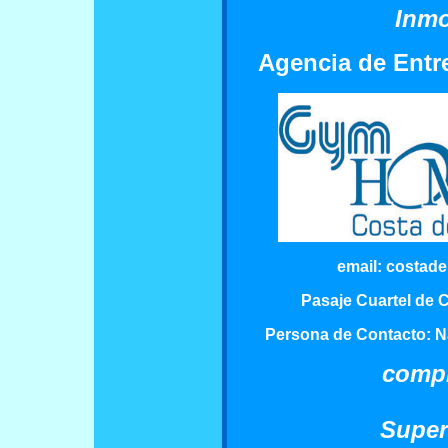
Inmo
Agencia de Entr
email:
costad
Pasaje Cuartel de C
Persona de Contacto: Na
compr
Supe