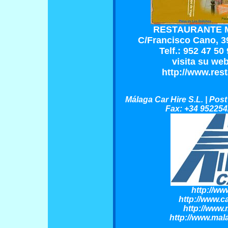
RESTAURANTE M
C/Francisco Cano, 3
Telf.: 952 47 50
visita su we
http://www.res
Málaga Car Hire S.L. | Pos
Fax: +34 952254
http://ww
http://www.c
http://www.
http://www.mal